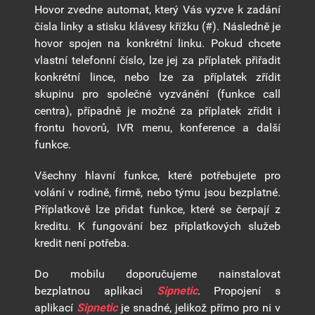
Hovor zvedne automat, který Vás vyzve k zadání
čísla linky a stisku klávesy křížku (#). Následně je
hovor spojen na konkrétní linku. Pokud chcete
vlastní telefonní číslo, lze jej za příplatek přiřadit
konkrétní lince, nebo lze za příplatek zřídit
skupinu pro společné vyzvánění (funkce call
centra), případně je možné za příplatek zřídit i
frontu hovorů, IVR menu, konference a další
funkce.
Všechny hlavní funkce, které potřebujete pro
volání v rodině, firmě, nebo týmu jsou bezplatné.
Příplatkově lze přidat funkce, které se čerpají z
kreditu. K fungování bez příplatkových služeb
kredit není potřeba.
Do mobilu doporučujeme nainstalovat
bezplatnou aplikaci
Sipnetic
. Propojení s
aplikací
Sipnetic
je snadné, jelikož přímo pro ni v