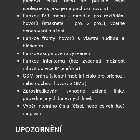
příchozí číslo, nebo se použije číslo
společného, jako je na příchozí hovory)
Funkce IVR menu - nabídka pro roztřídění
hovorů (stiskněte 1 pro, 2 pro..), včetně
generování hlášení
Funkce fronty hovorů s vlastní hudbou a
hlášením
Funkce skupinového vyzvánění
Funkce interkomu (bez zvednutí možnost
mluvit do více IP telefonů)
GSM brána (vlastní mobilní číslo pro příchozí,
nebo odchozí hovory a SMS)
Zprostředkování výhodné zelené linky,
případně jiných barevných linek
Výběr interního čísla (čísel, nebo celých řad)
na přání
UPOZORNĚNÍ