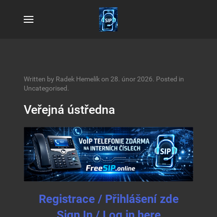
Written by Radek Hemelík on
28. únor 2026
. Posted in
Uncategorised
.
Veřejná ústředna
Registrace / Přihlášení zde
Sign In / Log in here